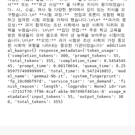
서"** 또는 **"유교 사상"** 을 다루는 지식이 평가되었습니
다. 시, 소설, 역사 등 다양한 분야에서 깊이 있는 지식을 요
구했습니다.\n* **시험 과정:**  면접과 토론이 포함된 복잡
하고 엄격한 시험 과정을 거쳐야 했습니다.\n\n* **과거의 중
요성:** 과거 합격자는 조선 사회에서 높은 사회적 지위와 권
력을 누렸습니다. \n\n* **집단 면접:** 주로 학교 교육을 
받은 유생들이 모여 몸으로 뛰어 낸 능력을 보여주는 시험이었
습니다.\n\n* **오언:** 과거 시험은 조선 사회의 가장 중요
한 사회적 유형을 나타내는 중요한 기관이었습니다' addition
al_kwargs={} response_metadata={'token_usage': 
{'completion_tokens': 300, 'prompt_tokens': 55, 
'total_tokens': 355, 'completion_time': 0.5454545
45, 'prompt_time': 0.00178654, 'queue_time': 0.25
959757499999997, 'total_time': 0.547241085}, 'mod
el_name': 'gemma2-9b-it', 'system_fingerprint': 
'fp_10c08bf97d', 'service_tier': 'on_demand', 'fi
nish_reason': 'length', 'logprobs': None} id='run
--27152f70-7f96-4caf-ab3a-90749bf401ec-0' usage_m
etadata={'input_tokens': 55, 'output_tokens': 30
로그 정보