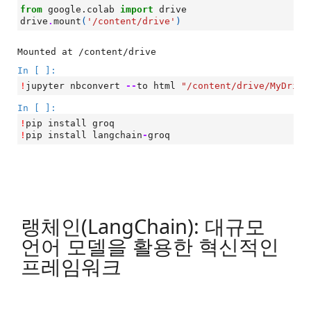
from
google.colab
import
drive
drive
.
mount
(
'/content/drive'
)
In [ ]:
!
jupyter
nbconvert
--
to
html
"/content/drive/MyDrive
In [ ]:
!
pip
install
groq
!
pip
install
langchain
-
groq
랭체인(LangChain): 대규모
언어 모델을 활용한 혁신적인
프레임워크