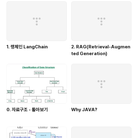
1. 랭체인 LangChain
2. RAG(Retrieval-Augmen
ted Generation)
0. 자료구조 - 톺아보기
Why JAVA?