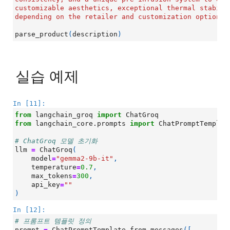
customizable aesthetics, exceptional thermal stabili
depending on the retailer and customization options.
parse_product
(
description
)
실습 예제
In [11]:
from
langchain_groq
import
ChatGroq
from
langchain_core.prompts
import
ChatPromptTemplat
# ChatGroq 모델 초기화
llm
=
ChatGroq
(
model
=
"gemma2-9b-it"
,
temperature
=
0.7
,
max_tokens
=
300
,
api_key
=
""
)
In [12]:
# 프롬프트 템플릿 정의
prompt
=
ChatPromptTemplate
.
from_messages
([