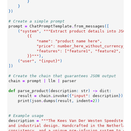
}
}
})
# Create a simple prompt
prompt
=
ChatPromptTemplate
.
from_messages
([
(
"system"
,
"""Extract product details into JSON 
        {{
            "name": "product name here",
            "price": number_here_without_currency_sy
            "features": ["feature1", "feature2", "fe
        }}"""
),
(
"user"
,
"
{input}
"
)
])
# Create the chain that guarantees JSON output
chain
=
prompt
|
llm
|
parser
def
parse_product
(
description
:
str
)
->
dict
:
result
=
chain
.
invoke
({
"input"
:
description
})
print
(
json
.
dumps
(
result
,
indent
=
2
))
# Example usage
description
=
"""The Kees Van Der Westen Speedster i
and industrial design. Handcrafted in the Netherland
consistency, and a unique pre-infusion system to enh