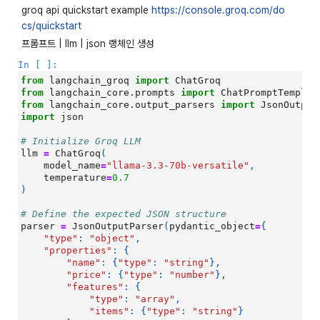
groq api quickstart example
https://console.groq.com/do
cs/quickstart
프롬프트 | llm | json 랭체인 생성
In [ ]:
from
langchain_groq
import
ChatGroq
from
langchain_core.prompts
import
ChatPromptTemplat
from
langchain_core.output_parsers
import
JsonOutput
import
json
# Initialize Groq LLM
llm
=
ChatGroq
(
model_name
=
"llama-3.3-70b-versatile"
,
temperature
=
0.7
)
# Define the expected JSON structure
parser
=
JsonOutputParser
(
pydantic_object
=
{
"type"
:
"object"
,
"properties"
:
{
"name"
:
{
"type"
:
"string"
},
"price"
:
{
"type"
:
"number"
},
"features"
:
{
"type"
:
"array"
,
"items"
:
{
"type"
:
"string"
}