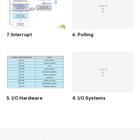
7. Interrupt
6. Polling
5. I/O Hardware
4. I/O Systems
의안내