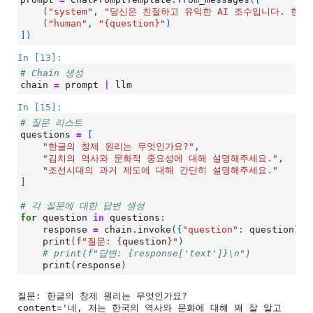
(
"system"
,
"당신은 친절하고 유익한 AI 조수입니다. 한국
(
"human"
,
"
{question}
"
)
])
In [13]:
# Chain 생성
chain
=
prompt
|
llm
In [15]:
# 질문 리스트
questions
=
[
"한글의 창제 원리는 무엇인가요?"
,
"김치의 역사와 문화적 중요성에 대해 설명해주세요."
,
"조선시대의 과거 제도에 대해 간단히 설명해주세요."
]
# 각 질문에 대한 답변 생성
for
question
in
questions
:
response
=
chain
.
invoke
({
"question"
:
question
})
print
(
f
"질문: 
{
question
}
"
)
# print(f"답변: {response['text']}\n")
print
(
response
)
질문: 한글의 창제 원리는 무엇인가요?

content='네, 저는 한국의 역사와 문화에 대해 꽤 잘 알고 