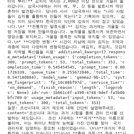
터의 뿌리:** 김치의 역사는 2,000년 이상 전으로 거슬러 올
라갑니다. 삼국시대에는 이미 배, 무, 갓 등을 발효시켜 먹던 
흔적이 발견됩니다. 당나라 사서 《삼국유사》에는 "나라 사람
들이 김치를 훌륭하게 만들어 먹는다"고 기록되어 있으며,  김
치는 이미 당시부터 한국인의 식단에 깊숙이 자리 잡고 있었습
니다.\n* **전통적인 발효식품:** 김치는 과거에는 겨울철 식
량 저장을 위해 만들어졌습니다. 농작물을 발효시켜 보존하면서 
영양소를 유지하고, 겨울철 풍족한 식탁을 유지할 수 있었습니
다.\n* **다양한 변형:** 시간이 지남에 따라 김치는 지역과 
계층에 따라 다양하게 변형되었습니다. 배김치, 무김치, 갓김치 
등 지역별 특산물을 이용' additional_kwargs={} respons
e_metadata={'token_usage': {'completion_tokens': 
300, 'prompt_tokens': 53, 'total_tokens': 353, 'c
ompletion_time': 0.545454545, 'prompt_time': 0.00
1726339, 'queue_time': 0.255672046, 'total_time': 
0.547180884}, 'model_name': 'gemma2-9b-it', 'syst
em_fingerprint': 'fp_10c08bf97d', 'service_tier': 
'on_demand', 'finish_reason': 'length', 'logprob
s': None} id='run--1b661c4f-a390-4748-9def-fa5b00
bfc789-0' usage_metadata={'input_tokens': 53, 'ou
tput_tokens': 300, 'total_tokens': 353}

질문: 조선시대의 과거 제도에 대해 간단히 설명해주세요.

content='조선시대 과거는 과거 시험을 통해 관리 인사를 선
발하는 제도입니다.  조선 시대에는 **"과거"**라는 이름으로 
불리며, 이는 뛰어난 학문적 능력을 가진 인재를 찾아  국가 
관리자로 임명하는 중요한 시험이었습니다. \n\n**과거의 주요 
특징은 다음과 같습니다:**\n\n* **출제 과목:** 주로 **"사