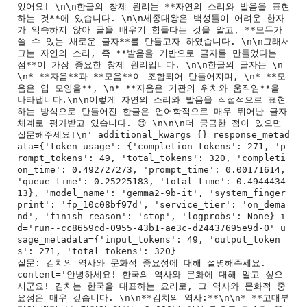
있어요! \n\n한글의 창제 원리는 **자연의 소리와 발음을 표현
하는 것**에 있습니다. \n\n세종대왕은 백성들이 어려운 한자
가 익숙하지 않아 글을 배우기 힘들다는 것을 알고, **모두가 
쓸 수 있는 새로운 글자**를 만들고자 하였습니다. \n\n그래서 
그는 자연의 소리, 즉 **발음을 기반으로 글자를 만들었다는 
점**이 가장 중요한 창제 원리입니다. \n\n한글의 글자는 \n
\n* **자음**과 **모음**이 조합되어 만들어지며, \n* **모
음은 입 모양을**, \n* **자음은 기관의 위치와 움직임**을 
나타냅니다.\n\n이렇게 자연의 소리와 발음을 직접적으로 표현
하는 방식으로 만들어진 한글은 언어학적으로 매우 뛰어난 글자 
체계로 평가받고 있습니다. 😊 \n\n\n더 궁금한 점이 있으면 
질문해주세요!\n' additional_kwargs={} response_metad
ata={'token_usage': {'completion_tokens': 271, 'p
rompt_tokens': 49, 'total_tokens': 320, 'completi
on_time': 0.492727273, 'prompt_time': 0.00171614, 
'queue_time': 0.25225183, 'total_time': 0.4944434
13}, 'model_name': 'gemma2-9b-it', 'system_finger
print': 'fp_10c08bf97d', 'service_tier': 'on_dema
nd', 'finish_reason': 'stop', 'logprobs': None} i
d='run--cc8659cd-0955-43b1-ae3c-d24437695e9d-0' u
sage_metadata={'input_tokens': 49, 'output_token
s': 271, 'total_tokens': 320}

질문: 김치의 역사와 문화적 중요성에 대해 설명해주세요.

content='안녕하세요! 한국의 역사와 문화에 대해 알고 싶으
시군요! 김치는 한국을 대표하는 요리로, 그 역사와 문화적 중
요성은 매우 깊습니다. \n\n**김치의 역사:**\n\n* **고대부