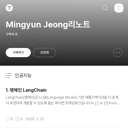
검색하기
티스토리
Mingyun Jeong리노트
구독자
0
구독하기
방명록
신고하기 레이어
열기
인공지능
분류 전체보기
주요 글 목록
1. 랭체인 LangChain
글 내용
LangChain(랭체인)은 LLM(Language Model) 기반 애플리케이션을 더 쉽게,
더 유연하게 개발할 수 있도록 돕는 파이썬 프레임워크입니다 In [ ]: In [1]:from go
ogle.colab import drivedrive.mount('/content/drive')Mounted at /cont
ent/driveIn [ ]:!jupyter nbconvert --to html "/content/drive/MyDrive/C
작성시간
0
0
2025. 7. 27.
olab Notebooks/TEST/notebook_test.ipynb"In [ ]:!pip install groq!pip
install langchain-groq랭체인(LangChain): 대규모 언어 모델을 활용한 혁신적