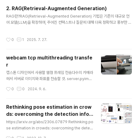
인 프레임워크¶groq api quickstar..
2. RAG(Retrieval-Augmented Generation)
글 내용
RAG란?RAG(Retrieval-Augmented Generation) 기법은 기존의 대규모 언
어 모델(LLM)을 확장하여, 주어진 컨텍스트나 질문에 대해 더욱 정확하고 풍부한 정
보를 제공하는 방법입니다. 모델이 학습 데이터에 포함되지 않은 외부 데이터를 실시
간으로 검색(retrieval)하고, 이를 바탕으로 답변을 생성(generation)하는 과정을
작성시간
0
1
2025. 7. 27.
포함합니다. 특히 환각(생성된 내용이 사실이 아닌 것으로 오인되는 현상)을 방지하
고, 모델이 최신 정보를 반영하거나 더 넓은 지식을 활용할 수 있게 합니다.검색 단계
- 외부 데이터를 검색하는 단계 = RAG생성 단계 - 검색한 데이터를 바탕으로 질문
webcam tcp multithreading transfe
을 생성 = Langchain RAG 검색증강¶In [ ]:from google.colab import..
r
글 내용
캡스톤 디자인에서 사용할 웹캠 프레임 전송다수의 카메라
에서 서버로 이미지와 좌표를 전송할 것. server.pyimpo
rt socketimport cv2import numpy as npimport t
작성시간
0
0
2024. 9. 6.
hreadingdef recvall(sock, count): buf = b'' while
count: newbuf = sock.recv(count) if not newbuf:
return None buf += newbuf count -= len(newbu
Rethinking pose estimation in crow
f) return bufdef handle_client(port): HOST = '' s
ds: overcoming the detection infor
= socket.socket(socket.AF_INET, socket.S..
글 내용
mation bottleneck and ambiguity
https://arxiv.org/abs/2306.07879 Rethinking po
se estimation in crowds: overcoming the detect
ion information-bottleneck and ambiguity Frequ
작성시간